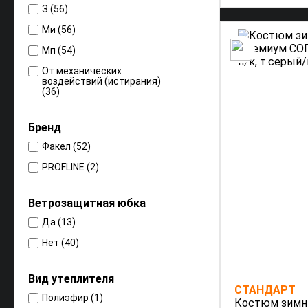
З (56)
Ми (56)
Мп (54)
От механических
воздействий (истирания)
(36)
От механических
воздействий (прокол/порез)
Бренд
(31)
От общих производственных
Факел (52)
загрязнений (36)
PROFLINE (2)
От пониженных температур
воздуха и ветра, для
эксплуатации в I-II, III
Ветрозащитная юбка
климатических поясах (6)
От пониженных температур
Да (13)
воздуха, для эксплуатации в
I-II, III климатических поясах
Нет (40)
(15)
От пониженных температур
Вид утеплителя
воздуха, для эксплуатации в
СТАНДАРТ
IV и "Особом" климатических
Полиэфир (1)
поясах (10)
Костюм зимн