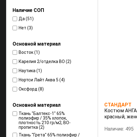
Наличие СОП
Да (51)
Нет (3)
Оcновной материал
Восток (1)
Карелия 2/отделка ВО (2)
Наутика (1)
Нортси Лайт Аква 5 (4)
Оксфорд (8)
Смесовая (8)
СТАНДАРТ
Основной материал
Смесовая
Костюм АНГАР
полиэфирнохлопковая (9)
Ткань "Балтекс-1" 65%
красный, жен
полиэфир / 35% хлопок,
СТ-2/отделка МВО (1)
плотность 210 гр/м2, ВО-
пропитка (2)
Наличие: 495
Таслан (2)
Ткань "Грета" 65% полиэфир /