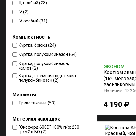
III, особый (23)
IV (2)
IV, особый (31)
IV, Особый (12)
Комплектность
Куртка, брюки (24)
Куртка, полукомбинезон (64)
Куртка, полукомбинезон,
ЭКОНОМ
жилет (2)
Костюм зимн
Куртка, съемная подстежка,
(тк.Смесовая,
полукомбинезон (2)
васильковый
Наличие: 1325
Манжеты
4 190 ₽
Трикотажные (53)
Материал накладок
"Оксфорд 600D" 100% п/э; 230
гр/м2 с ВО (2)