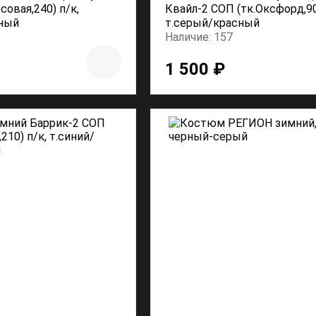
совая,240) п/к,
Квайл-2 СОП (тк.Оксфорд,90
сный
т.серый/красный
Наличие: 157
1 500 ₽