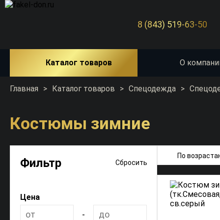
8 (843) 519-63-50
Каталог товаров
О компани
Главная
>
Каталог товаров
>
Спецодежда
>
Спецод
Костюмы зимние
По возраста
Фильтр
Сбросить
Цена
-