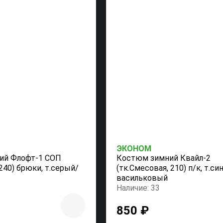
ЭКОНОМ
ий Флофт-1 СОП
Костюм зимний Квайл-2
240) брюки, т.серый/
(тк.Смесовая, 210) п/к, т.си
васильковый
Наличие: 33
850 ₽