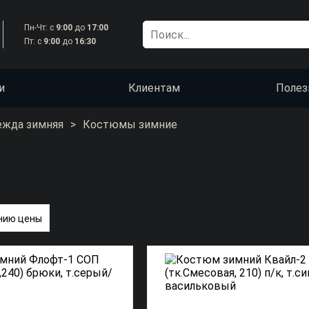
Пн-Чт: с
9:00
до
17:00
Пт: с
9:00
до
16:30
и
Клиентам
Полез
ежда зимняя
>
Костюмы зимние
нию цены