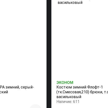
ЭКОНОМ
А зимний, серый-
Костюм зимний Флофт-1
ский
(тк.Смесовая,210) брюки, т.
васильковый
Наличие: 611