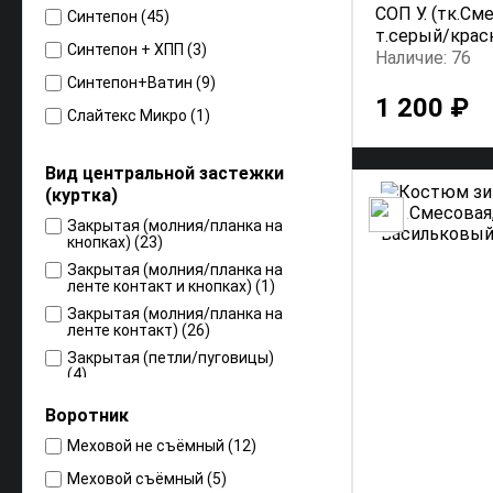
СОП У. (тк.Сме
От пониженных температур
Синтепон (45)
воздуха, III климатический
т.серый/кра
пояс (2)
Синтепон + ХПП (3)
Наличие: 76
От пониженных температур
Синтепон+Ватин (9)
воздуха, IV климатический
1 200 ₽
пояс (3)
Слайтекс Микро (1)
Тн (56)
Слайтекс Стандарт (2)
Вид центральной застежки
Шелтер (13)
(куртка)
Шелтер Profi ST (1)
Закрытая (молния/планка на
кнопках) (23)
Climafort (15)
Закрытая (молния/планка на
ленте контакт и кнопках) (1)
Закрытая (молния/планка на
ленте контакт) (26)
Закрытая (петли/пуговицы)
(4)
Воротник
Меховой не съёмный (12)
Меховой съёмный (5)