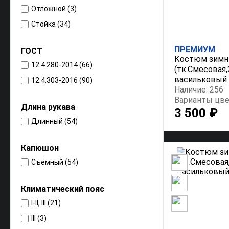
Отложной (3)
Стойка (34)
ПРЕМИУМ
ГОСТ
Костюм зимн
12.4.280-2014 (66)
(тк.Смесовая,2
васильковый
12.4.303-2016 (90)
Наличие: 256
Варианты цве
Длина рукава
3 500 ₽
Длинный (54)
Капюшон
Съёмный (54)
Климатический пояс
I-II, III (21)
III (3)