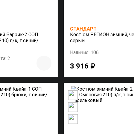
СТАНДАРТ
ий Баррик-2 СОП
Костюм РЕГИОН зимний, ч
10) п/к, т.синий/
серый
Наличие: 106
та: 2
3 916 ₽