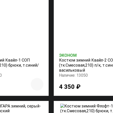
ЭКОНОМ
ий Квайл-1 СОП
Костюм зимний Квайл-2 С
210) брюки, т.синий/
(тк.Смесовая,210) п/к, т.син
васильковый
0
Наличие: 13050
4 350 ₽