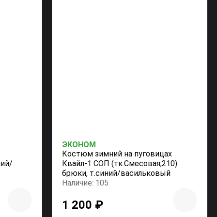
ЭКОНОМ
Костюм зимний на пуговицах
ний/
Квайл-1 СОП (тк.Смесовая,210)
брюки, т.синий/васильковый
Наличие: 105
1 200 ₽