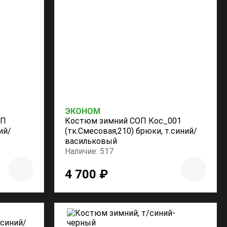
ЭКОНОМ
ОП
Костюм зимний СОП Кос_001
ий/
(тк.Смесовая,210) брюки, т.синий/
васильковый
Наличие: 517
4 700 ₽