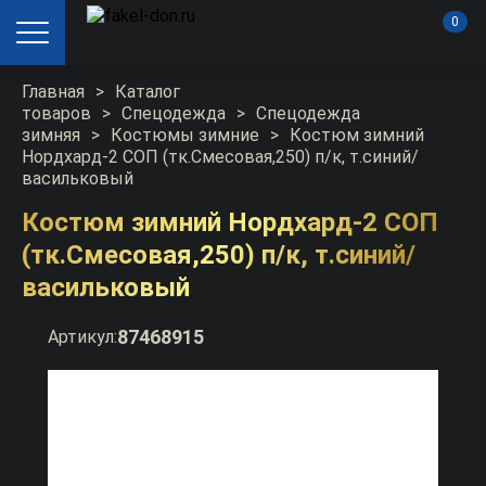
0
Главная
>
Каталог
товаров
>
Спецодежда
>
Спецодежда
зимняя
>
Костюмы зимние
>
Костюм зимний
Нордхард-2 СОП (тк.Смесовая,250) п/к, т.синий/
васильковый
Костюм зимний Нордхард-2 СОП
(тк.Смесовая,250) п/к, т.синий/
васильковый
87468915
Артикул: